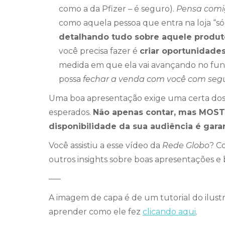
como a da Pfizer – é seguro).
Pensa comi
como aquela pessoa que entra na loja “só
detalhando tudo sobre aquele produt
você precisa fazer é
criar oportunidade
medida em que ela vai avançando no funil
possa
fechar a venda com você com segu
Uma boa apresentação exige uma certa dose
esperados.
Não apenas contar, mas MOSTR
disponibilidade da sua audiência é gara
Você assistiu a esse vídeo da
Rede Globo
? C
outros insights sobre boas apresentações e b
—–
A imagem de capa é de um tutorial do ilust
aprender como ele fez
clicando aqui
.