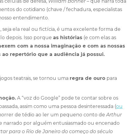
as células de defesa,
William Bonner
– que narra toda
ntos do cotidiano (chave / fechadura, especialistas
 o nosso entendimento.
seja ela real ou fictícia, é uma excelente forma de
lo depois. Isso porque
as histórias
(e com elas as
exem com a nossa imaginação e com as nossas
ao repertório que a audiência já possui.
jogos teatrais, se tornou uma
regra de ouro
para
moção.
A “voz do Google” pode te contar sobre os
passada, assim como uma pessoa desinteressada (
ou
morrer de tédio ao ler um pequeno conto de
Arthur
 se narrado por alguém entusiasmado ou encenado
rtar para o Rio de Janeiro do começo do século