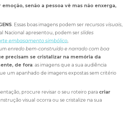
 emoção, senão a pessoa vê mas não enxerga,
GENS
. Essas boas imagens podem ser
recursos visuais
,
al Nacional apresentou, podem ser
slides
forte embasamento simbólico
,
, um
enredo bem-construído e narrado com boa
e precisam se cristalizar na memória da
ente, de fora
: as imagens que a sua audiência
que um apanhado de imagens expostas sem critério
entação, procure revisar o seu roteiro para
criar
strução visual ocorra ou se cristalize na sua