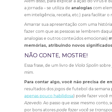
Além disso, para explicar a ação do vírus e d
a jornada – se utiliza de
analogias
com eleme
em inteligência, receita, etc.) para facilitar
Amarrar sua apresentação com uma história, 
fazer com que as pessoas se lembrem daqui
analogias e outros conteúdos emocionais)
m
memórias, atribuindo novos significados 
NÃO CONTE, MOSTRE!
Essa frase, de um livro de
Viola Spolin
sobre 
mim.
Para contar algo, você não precisa de e
resultados dos jogos de futebol da semana 
apenas pouco habilidosa
) pode fazer você 
Azevedo
. Ao passo que esse mesmo conto,
por bons atores
pode fazer você se transpo