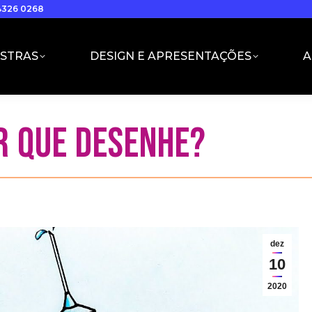
94326 0268
ESTRAS
DESIGN E APRESENTAÇÕES
A
R QUE DESENHE?
dez
10
2020