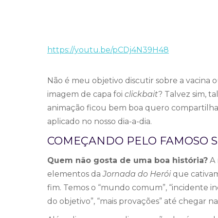
https://youtu.be/pCDj4N39H48
Não é meu objetivo discutir sobre a vacina
imagem de capa foi
clickbait
? Talvez sim, 
animação ficou bem boa quero compartilhar
aplicado no nosso dia-a-dia.
COMEÇANDO PELO FAMOSO S
Quem não gosta de uma boa história?
A 
elementos da
Jornada do Herói
que cativa
fim. Temos o “mundo comum”, “incidente inci
do objetivo”, “mais provações” até chegar n