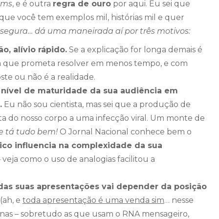
ams
, e é outra
regra de ouro
por aqui. Eu sei que
 que você tem exemplos mil, histórias mil e quer
 segura… dá uma maneirada aí por três motivos:
, alívio rápido.
Se a explicação for longa demais é
 que prometa resolver em menos tempo, e com
ste ou não é a realidade.
 nível de maturidade da sua audiência em
.
Eu não sou cientista, mas sei que a produção de
ta do nosso corpo a uma infecção viral. Um monte de
e tá tudo bem!
O Jornal Nacional conhece bem o
ico influencia na complexidade da sua
 veja como o uso de analogias facilitou a
das suas apresentações vai depender da posição
(ah, e
toda apresentação é uma venda sim
… nesse
acinas – sobretudo as que usam o RNA mensageiro,