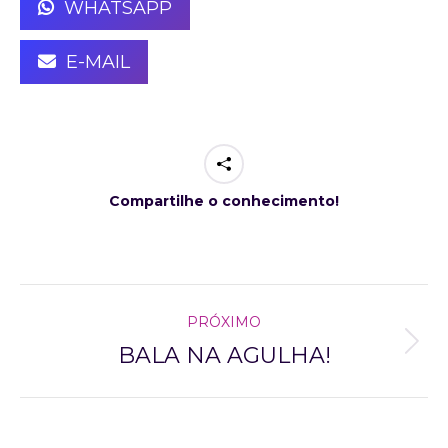
WHATSAPP
E-MAIL
Compartilhe o conhecimento!
project
PRÓXIMO
navigation
BALA NA AGULHA!
Next
project: