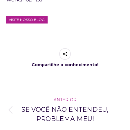
Zoom
VISITE NOSSO BLOG
Compartilhe o conhecimento!
project
ANTERIOR
navigation
SE VOCÊ NÃO ENTENDEU,
Previous
PROBLEMA MEU!
project: