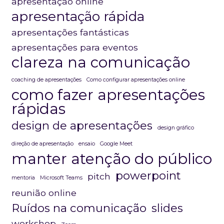
apresentação online
apresentação rápida
apresentações fantásticas
apresentações para eventos
clareza na comunicação
coaching de apresentações
Como configurar apresentações online
como fazer apresentações
rápidas
design de apresentações
design gráfico
direção de apresentação
ensaio
Google Meet
manter atenção do público
powerpoint
pitch
mentoria
Microsoft Teams
reunião online
Ruídos na comunicação
slides
workshop