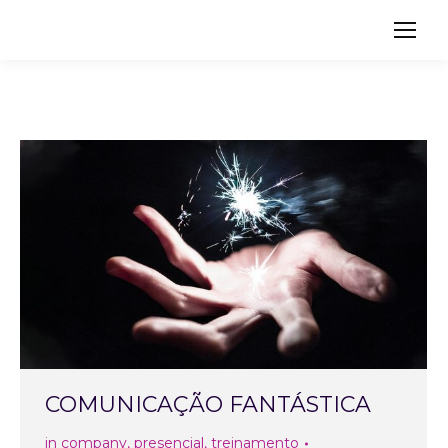
Search:
COMUNICAÇÃO FANTÁSTICA
in company
,
presencial
,
treinamento