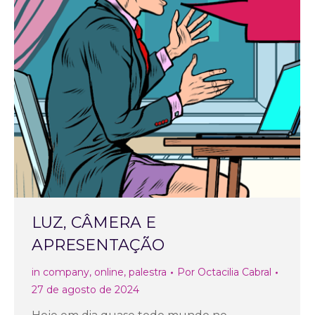
LUZ, CÂMERA E
APRESENTAÇÃO
in company
,
online
,
palestra
Por
Octacilia Cabral
27 de agosto de 2024