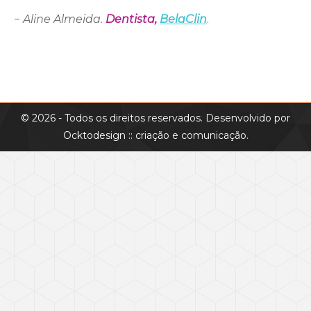
−
Aline Almeida.
Dentista,
BelaClin
.
© 2026 - Todos os direitos reservados. Desenvolvido por
Ocktodesign :: criação e comunicação
.