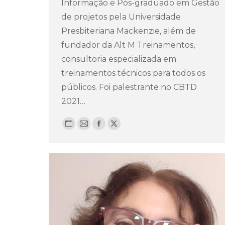
Informação e Pós-graduado em Gestão
de projetos pela Universidade
Presbiteriana Mackenzie, além de
fundador da Alt M Treinamentos,
consultoria especializada em
treinamentos técnicos para todos os
públicos. Foi palestrante no CBTD
2021…
Blog
E-
Facebook
X
pessoal
mail
/
website