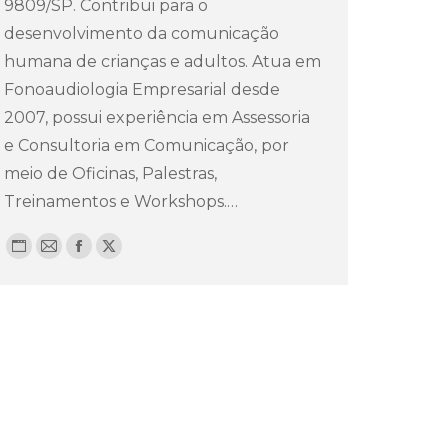
9809/SP. Contribui para o
desenvolvimento da comunicação
humana de crianças e adultos. Atua em
Fonoaudiologia Empresarial desde
2007, possui experiência em Assessoria
e Consultoria em Comunicação, por
meio de Oficinas, Palestras,
Treinamentos e Workshops.…
Blog
E-
Facebook
X
pessoal
mail
/
website